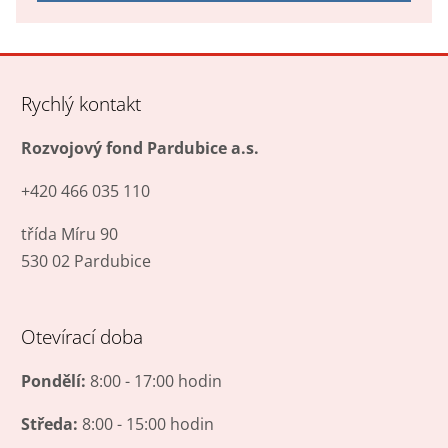
Formulář
se
nepodařilo
Rychlý kontakt
odeslat.
Rozvojový fond Pardubice a.s.
+420 466 035 110
třída Míru 90
530 02 Pardubice
Otevírací doba
Pondělí:
8:00 - 17:00 hodin
Středa:
8:00 - 15:00 hodin