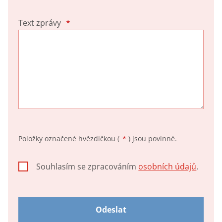
Text zprávy
*
Položky označené hvězdičkou (
*
) jsou povinné.
Souhlasím se zpracováním
osobních údajů
.
Souhlasím
se
zpracováním
osobních
Odeslat
údajů
.