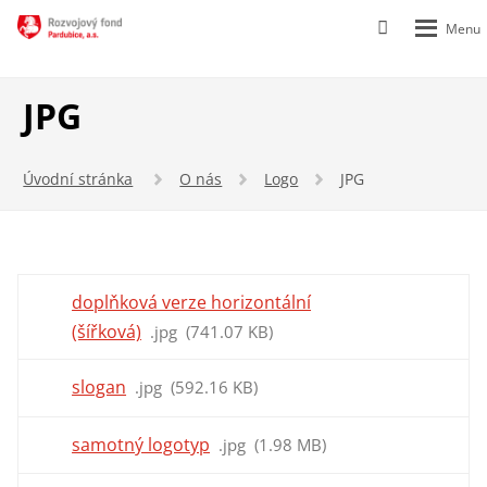
Rozbalen
Vyhledávání
menu
JPG
Úvodní stránka
O nás
Logo
JPG
doplňková verze horizontální
(šířková)
jpg
741.07 KB
slogan
jpg
592.16 KB
samotný logotyp
jpg
1.98 MB