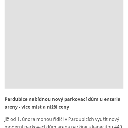
Pardubice nabídnou nový parkovací dům u enteria
areny - více míst a nižší ceny
Již od 1. února mohou řidiči v Pardubicích využít nový
moderní parkovací dům arena parking s kapacitou 440