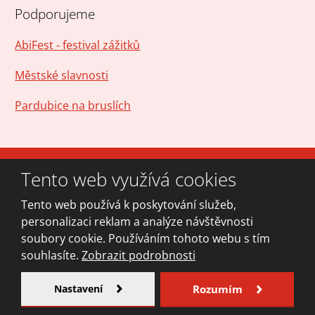
Podporujeme
AbiFest - festival zážitků
Městské slavnosti
Pardubice na bruslích
Tento web využívá cookies
© 2026, vytvořila eBRÁNA
Mapa stránek
|
Podmínky použití
Tento web používá k poskytování služeb,
personalizaci reklam a analýze návštěvnosti
VYROBILA
soubory cookie. Používáním tohoto webu s tím
souhlasíte.
Zobrazit podrobnosti
Nastavení
Rozumím