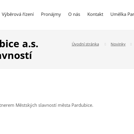
Výběrová řízení
Pronájmy
O nás
Kontakt
Umělka Par
ice a.s.
Úvodní stránka
Novinky
avností
artnerem Městských slavností města Pardubice.