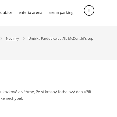
dubice
enteria arena
arena parking
Vyhledávání
Novinky
Umělka Pardubice patřila McDonald´s cup
 ukázkové a věříme, že si krásný fotbalový den užili
také nechyběl.