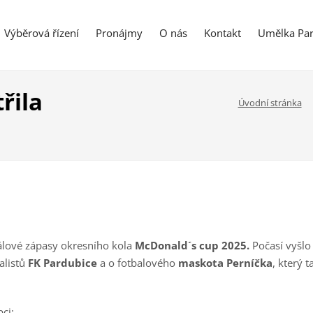
Výběrová řízení
Pronájmy
O nás
Kontakt
Umělka Par
řila
Úvodní stránka
álové zápasy okresního kola
McDonald´s cup 2025.
Počasí vyšlo
alistů
FK Pardubice
a o fotbalového
maskota Perníčka
, který 
ci: