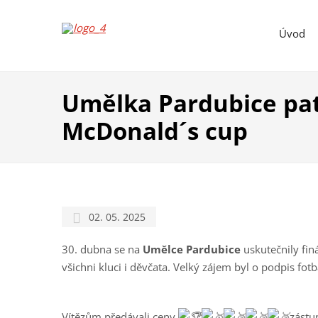
Úvod
Umělka Pardubice pat
McDonald´s cup
02. 05. 2025
30. dubna se na
Umělce Pardubice
uskutečnily fin
všichni kluci i děvčata. Velký zájem byl o podpis fotb
Vítězům předávali ceny
zástup