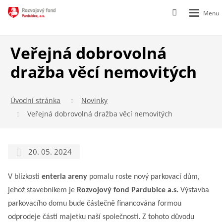
Rozbalen
Vyhledávání
menu
Veřejná dobrovolná
dražba věcí nemovitých
Úvodní stránka
Novinky
Veřejná dobrovolná dražba věcí nemovitých
20. 05. 2024
V blízkosti
enteria areny
pomalu roste nový parkovací dům,
jehož stavebníkem je
Rozvojový fond Pardubice a.s.
Výstavba
parkovacího domu bude částečně financována formou
odprodeje části majetku naší společnosti
.
Z tohoto důvodu