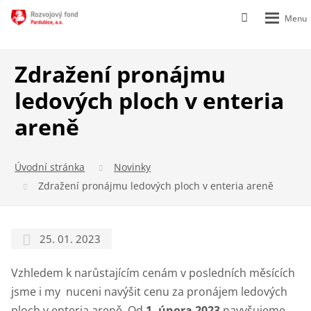
Rozbalen
Vyhledávání
menu
Zdražení pronájmu
ledových ploch v enteria
areně
Úvodní stránka
Novinky
Zdražení pronájmu ledových ploch v enteria areně
25. 01. 2023
Vzhledem k narůstajícím cenám v posledních měsících
jsme i my nuceni navýšit cenu za pronájem ledových
ploch v enteria areně. Od
1. února 2023
navyšujeme