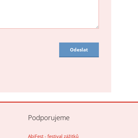
Odeslat
Podporujeme
AbiFest - festival zážitků