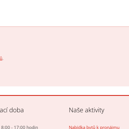
jů
.
rací doba
Naše aktivity
8:00 - 17:00 hodin
Nabídka bytů k pronájmu