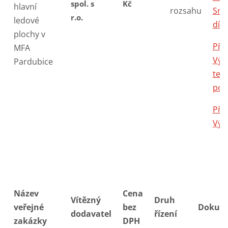
spol. s
Kč
hlavní
rozsahu
Sml
r.o.
ledové
dílo
plochy v
Příl
MFA
Výk
Pardubice
tec
pod
Příl
Výk
Název
Cena
Vítězný
Druh
veřejné
bez
Dokum
dodavatel
řízení
zakázky
DPH