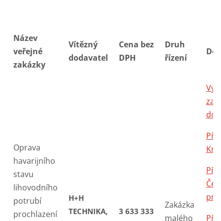
Název
Vítězný
Cena bez
Druh
veřejné
Do
dodavatel
DPH
řízení
zakázky
Výz
zad
dok
Příl
Oprava
Kryc
havarijního
Příl
stavu
Čes
lihovodního
pro
H+H
potrubí
Zakázka
TECHNIKA,
3 633 333
prochlazení
malého
Příl