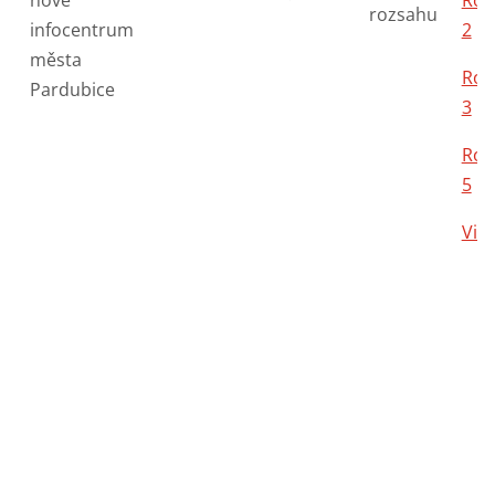
nové
Roz
rozsahu
infocentrum
2
města
Roz
Pardubice
3
Roz
5
Vizu