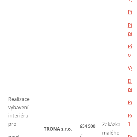
Příl
Příl
pro
Příl
o dí
Výk
DPS
pro
Realizace
Půd
vybavení
interiéru
Roz
pro
1
Zakázka
654 500
TRONA s.r.o.
malého
,-