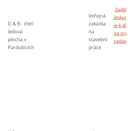
Zadáva
Veřejná
dokume
D & B - třetí
zakázka
je k dis
ledová
na
na profi
plocha v
stavební
zadava
Pardubicích
práce