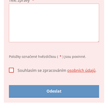
Text zprávy
*
Položky označené hvězdičkou (
*
) jsou povinné.
Souhlasím se zpracováním
osobních údajů
.
Souhlasím
se
zpracováním
osobních
Odeslat
údajů
.
Formulář