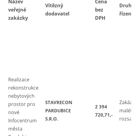
Název
Cena
Vítězný
Druh
veřejné
bez
dodavatel
řízení
zakázky
DPH
Realizace
rekonstrukce
nebytových
Zakázk
STAVRECON
prostor pro
2 394
maléh
PARDUBICE
nové
720,71,-
rozsah
S.R.O.
Infocentrum
města