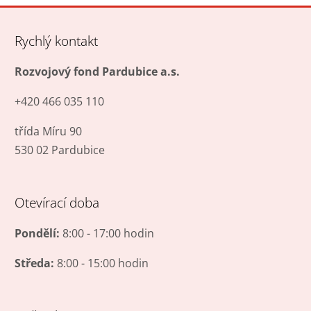
se
nepodařilo
Rychlý kontakt
odeslat.
Rozvojový fond Pardubice a.s.
+420 466 035 110
třída Míru 90
530 02 Pardubice
Otevírací doba
Pondělí:
8:00 - 17:00 hodin
Středa:
8:00 - 15:00 hodin